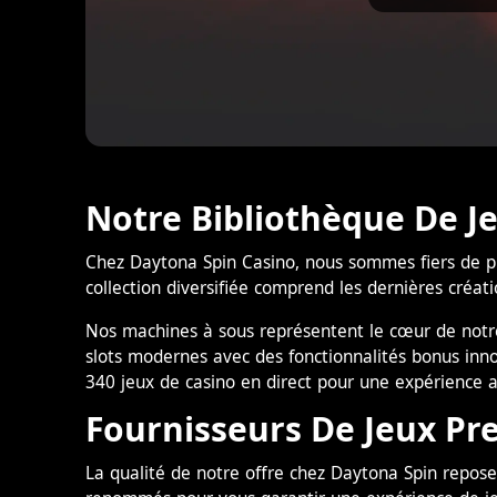
Notre Bibliothèque De J
Chez Daytona Spin Casino, nous sommes fiers de pr
collection diversifiée comprend les dernières créati
Nos machines à sous représentent le cœur de notre o
slots modernes avec des fonctionnalités bonus in
340 jeux de casino en direct pour une expérience a
Fournisseurs De Jeux P
La qualité de notre offre chez Daytona Spin repose 