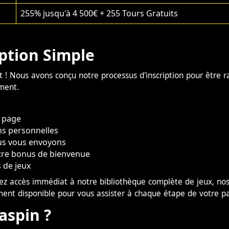
255% jusqu'à 4 500€ + 255 Tours Gratuits
ption Simple
nt ! Nous avons conçu notre processus d'inscription pour être 
ment.
a page
ns personnelles
nous vous envoyons
otre bonus de bienvenue
 de jeux
urez accès immédiat à notre bibliothèque complète de jeux, n
nt disponible pour vous assister à chaque étape de votre pa
aspin ?