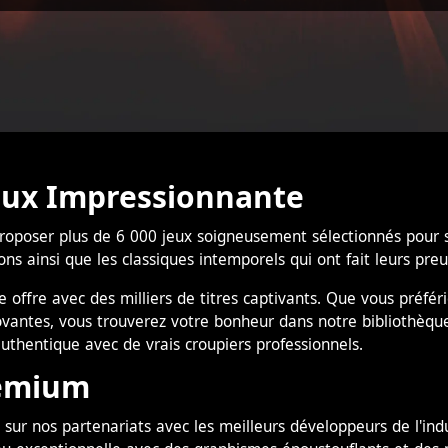
eux Impressionnante
oposer plus de 6 000 jeux soigneusement sélectionnés pour sa
ons ainsi que les classiques intemporels qui ont fait leurs preu
ffre avec des milliers de titres captivants. Que vous préfériez
novantes, vous trouverez votre bonheur dans notre bibliothèq
uthentique avec de vrais croupiers professionnels.
remium
sur nos partenariats avec les meilleurs développeurs de l'ind