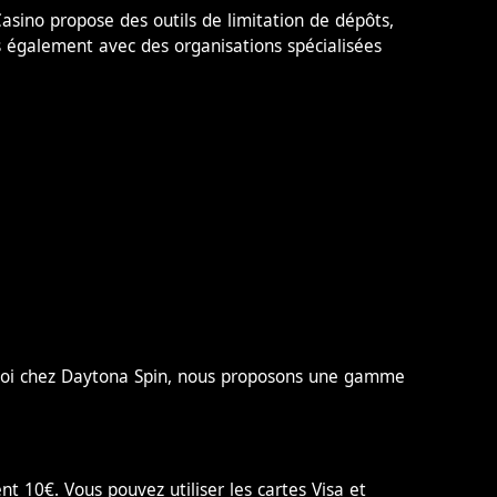
sino propose des outils de limitation de dépôts,
ns également avec des organisations spécialisées
rquoi chez Daytona Spin, nous proposons une gamme
10€. Vous pouvez utiliser les cartes Visa et