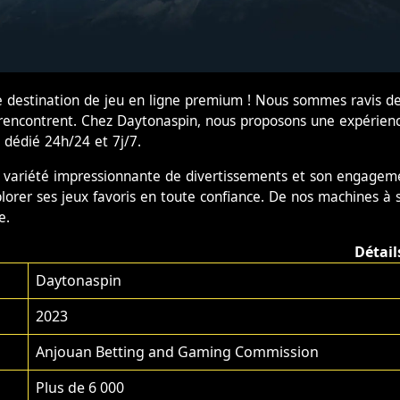
 destination de jeu en ligne premium ! Nous sommes ravis de 
e rencontrent. Chez Daytonaspin, nous proposons une expérien
 dédié 24h/24 et 7j/7.
 variété impressionnante de divertissements et son engagemen
rer ses jeux favoris en toute confiance. De nos machines à s
e.
Détail
Daytonaspin
2023
Anjouan Betting and Gaming Commission
Plus de 6 000