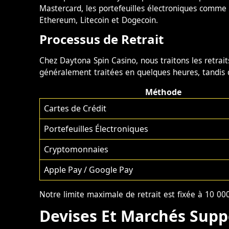
Mastercard, les portefeuilles électroniques comme 
Ethereum, Litecoin et Dogecoin.
Processus de Retrait
Chez Daytona Spin Casino, nous traitons les retrai
généralement traitées en quelques heures, tandis q
Méthode
Cartes de Crédit
Portefeuilles Électroniques
Cryptomonnaies
Apple Pay / Google Pay
Notre limite maximale de retrait est fixée à 10 000
Devises Et Marchés Supp