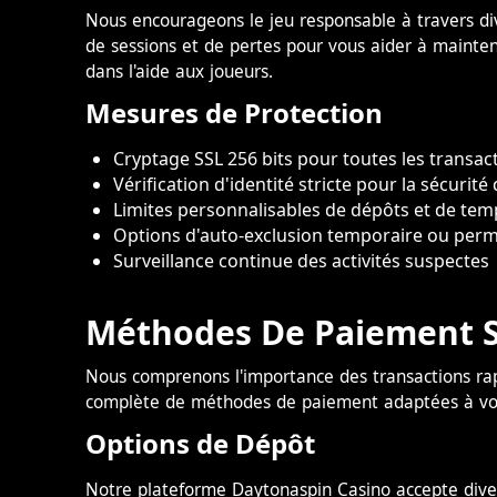
Nous encourageons le jeu responsable à travers di
de sessions et de pertes pour vous aider à mainteni
dans l'aide aux joueurs.
Mesures de Protection
Cryptage SSL 256 bits pour toutes les transac
Vérification d'identité stricte pour la sécurit
Limites personnalisables de dépôts et de tem
Options d'auto-exclusion temporaire ou per
Surveillance continue des activités suspectes
Méthodes De Paiement S
Nous comprenons l'importance des transactions ra
complète de méthodes de paiement adaptées à vos
Options de Dépôt
Notre plateforme Daytonaspin Casino accepte dive