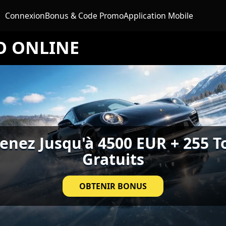
Connexion
Bonus & Code Promo
Application Mobile
O ONLINE
enez Jusqu'à 4500 EUR + 255 T
Gratuits
OBTENIR BONUS