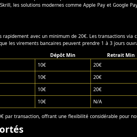
Skrill, les solutions modernes comme Apple Pay et Google Pay
ts rapidement avec un minimum de 20€. Les transactions via c
ue les virements bancaires peuvent prendre 1 à 3 jours ouvrab
Dépôt Min
Retrait Min
10€
20€
10€
20€
10€
20€
10€
N/A
€ par transaction, offrant une flexibilité considérable pour n
ortés